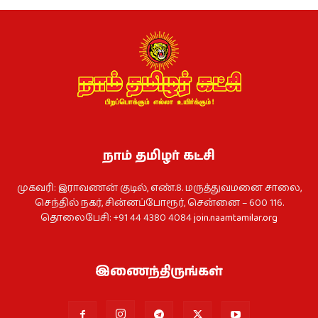
நாம் தமிழர் கட்சி
முகவரி: இராவணன் குடில், எண்.8. மருத்துவமனை சாலை,
செந்தில் நகர், சின்னப்போரூர், சென்னை – 600 116.
தொலைபேசி: +91 44 4380 4084
join.naamtamilar.org
இணைந்திருங்கள்