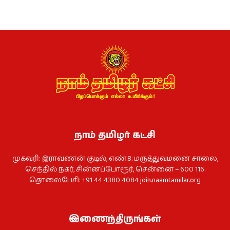
நாம் தமிழர் கட்சி
முகவரி: இராவணன் குடில், எண்.8. மருத்துவமனை சாலை,
செந்தில் நகர், சின்னப்போரூர், சென்னை – 600 116.
தொலைபேசி: +91 44 4380 4084
join.naamtamilar.org
இணைந்திருங்கள்