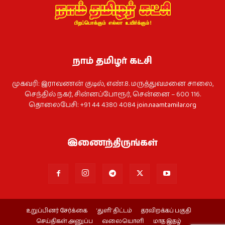
நாம் தமிழர் கட்சி
முகவரி: இராவணன் குடில், எண்.8. மருத்துவமனை சாலை,
செந்தில் நகர், சின்னப்போரூர், சென்னை – 600 116.
தொலைபேசி: +91 44 4380 4084
join.naamtamilar.org
இணைந்திருங்கள்
உறுப்பினர் சேர்க்கை
‘துளி’ திட்டம்
தரவிறக்கப் பகுதி
செய்திகள் அனுப்ப
வலையொளி
மாத இதழ்