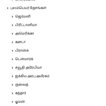
புலம்பெயர் தேசங்கள்
ஜெர்மனி
பிரிட்டானியா
அமெரிக்கா
கனடா
பிரான்சு
டென்மார்க்
சவூதி அரேபியா
ஐக்கிய அரபு அமீரகம்
குவைத்
கத்தார்
ஓமன்