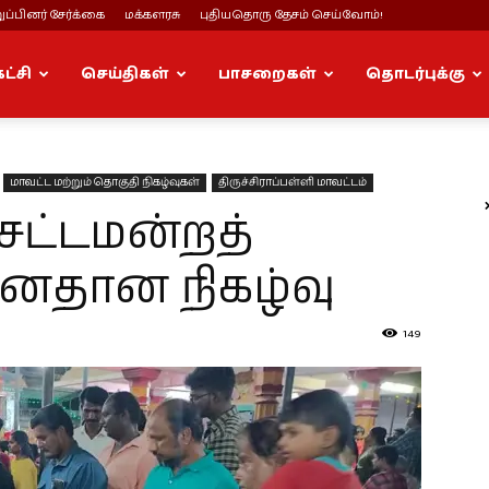
ப்பினர் சேர்க்கை
மக்களரசு
புதியதொரு தேசம் செய்வோம்!
கட்சி
செய்திகள்
பாசறைகள்
தொடர்புக்கு
மாவட்ட மற்றும் தொகுதி நிகழ்வுகள்
திருச்சிராப்பள்ளி மாவட்டம்
 சட்டமன்றத்
னதான நிகழ்வு
149