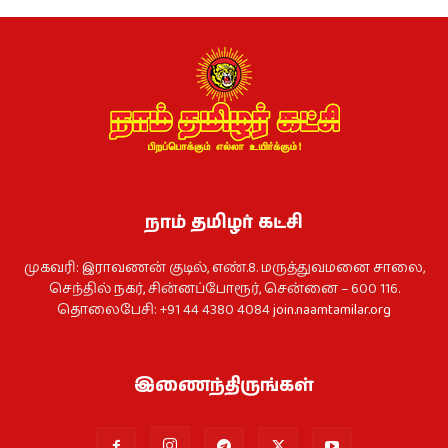
நாம் தமிழர் கட்சி
முகவரி: இராவணன் குடில், எண்.8. மருத்துவமனை சாலை,
செந்தில் நகர், சின்னப்போரூர், சென்னை – 600 116.
தொலைபேசி: +91 44 4380 4084
join.naamtamilar.org
இணைந்திருங்கள்