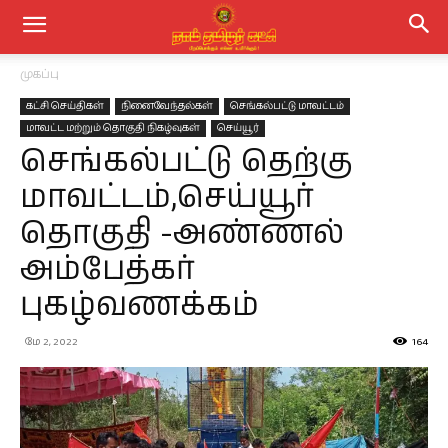
முகப்பு
கட்சி செய்திகள்
நினைவேந்தல்கள்
செங்கல்பட்டு மாவட்டம்
மாவட்ட மற்றும் தொகுதி நிகழ்வுகள்
செய்யூர்
செங்கல்பட்டு தெற்கு
மாவட்டம்,செய்யூர்
தொகுதி -அண்ணல்
அம்பேத்கர்
புகழ்வணக்கம்
மே 2, 2022
164