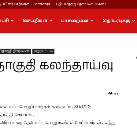
ப்பினர் சேர்க்கை
மக்களரசு
புதியதொரு தேசம் செய்வோம்!
கட்சி
செய்திகள்
பாசறைகள்
தொடர்புக்கு
 தொகுதி நிகழ்வுகள்
மதுரவாயல்
குதி கலந்தாய்வு
84
்கள் வட்ட பொறுப்பாளர்கள் கலந்தாய்வு 30/1/22
 தொகுதி செயலாளர்
களிர் பாசறை தேவி.வட்ட பொறுபாளர்கள் வேட்பாளர்கள் கலந்து