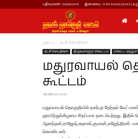
பதிவு எண் : 56/48/2013
இணைய : (+91) 9092529250 | உறு
நாம்
முகப்பு
கட்சி செய்திகள்
தமிழர்
கட்சி செய்திகள்
திருவள்ளூர் மாவட்டம்
மாவட்ட மற்றும்
மதுரவாயல் தொ
கட்சி
கூட்டம்
ஏப்ரல் 23, 2022
மதுரவாயல் தொகுதியில் நகர்புற தேர்தல் வேட்பாளர
ஞாயிற்றுக்கிழமை சிறப்பாக நடைபெற்றது. இதில்
ஆனந்தன்,ராஜேஷ்,சுதாகர்,குமரன்,கஜேந்திரன். ம
கொண்டனர்.