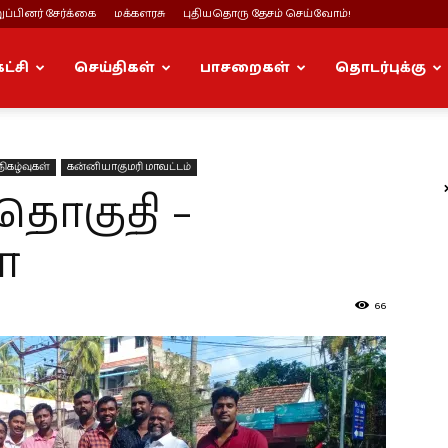
ப்பினர் சேர்க்கை
மக்களரசு
புதியதொரு தேசம் செய்வோம்!
கட்சி
செய்திகள்
பாசறைகள்
தொடர்புக்கு
நிகழ்வுகள்
கன்னியாகுமரி மாவட்டம்
தொகுதி –
ா
66