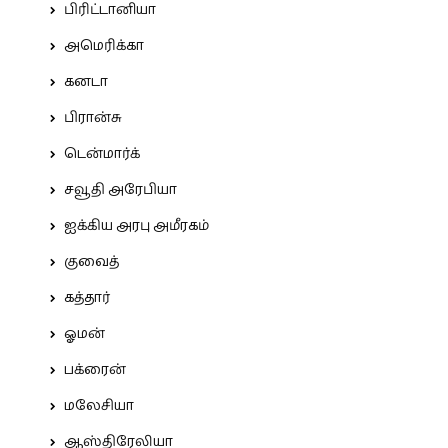
பிரிட்டானியா
அமெரிக்கா
கனடா
பிரான்சு
டென்மார்க்
சவூதி அரேபியா
ஐக்கிய அரபு அமீரகம்
குவைத்
கத்தார்
ஓமன்
பக்ரைன்
மலேசியா
ஆஸ்திரேலியா