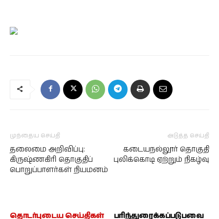
முந்தைய செய்தி
அடுத்த செய்தி
தலைமை அறிவிப்பு:
கடையநல்லூர் தொகுதி
கிருஷ்ணகிரி தொகுதிப்
புலிக்கொடி ஏற்றும் நிகழ்வு
பொறுப்பாளர்கள் நியமனம்
தொடர்புடைய செய்திகள்
பரிந்துரைக்கப்படுபவை