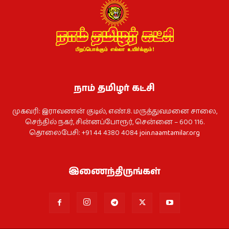
நாம் தமிழர் கட்சி
முகவரி: இராவணன் குடில், எண்.8. மருத்துவமனை சாலை,
செந்தில் நகர், சின்னப்போரூர், சென்னை – 600 116.
தொலைபேசி: +91 44 4380 4084
join.naamtamilar.org
இணைந்திருங்கள்