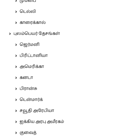
மும்பை
டெல்லி
காரைக்கால்
புலம்பெயர் தேசங்கள்
ஜெர்மனி
பிரிட்டானியா
அமெரிக்கா
கனடா
பிரான்சு
டென்மார்க்
சவூதி அரேபியா
ஐக்கிய அரபு அமீரகம்
குவைத்