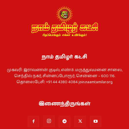
நாம் தமிழர் கட்சி
முகவரி: இராவணன் குடில், எண்.8. மருத்துவமனை சாலை,
செந்தில் நகர், சின்னப்போரூர், சென்னை – 600 116.
தொலைபேசி: +91 44 4380 4084
join.naamtamilar.org
இணைந்திருங்கள்