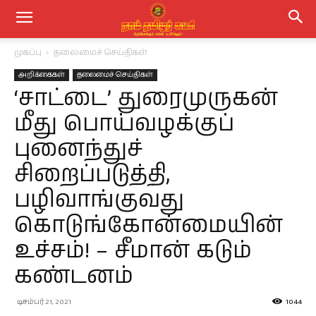
முகப்பு
தலைமைச் செய்திகள்
அறிக்கைகள்
தலைமைச் செய்திகள்
‘சாட்டை’ துரைமுருகன்
மீது பொய்வழக்குப்
புனைந்துச்
சிறைப்படுத்தி,
பழிவாங்குவது
கொடுங்கோன்மையின்
உச்சம்! – சீமான் கடும்
கண்டனம்
டிசம்பர் 21, 2021
1044