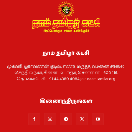
நாம் தமிழர் கட்சி
முகவரி: இராவணன் குடில், எண்.8. மருத்துவமனை சாலை,
செந்தில் நகர், சின்னப்போரூர், சென்னை – 600 116.
தொலைபேசி: +91 44 4380 4084
join.naamtamilar.org
இணைந்திருங்கள்