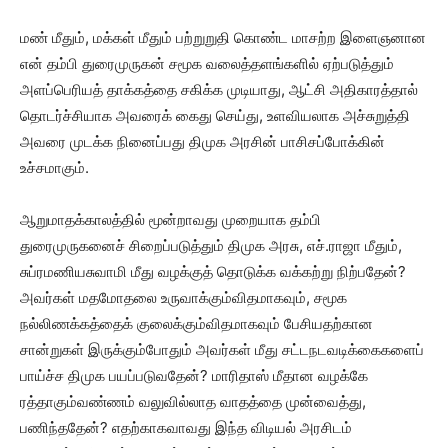
மண் மீதும், மக்கள் மீதும் பற்றுறுதி கொண்ட மாசற்ற இளைஞனான
என் தம்பி துரைமுருகன் சமூக வலைத்தளங்களில் ஏற்படுத்தும்
அளப்பெரியத் தாக்கத்தை சகிக்க முடியாது, ஆட்சி அதிகாரத்தால்
தொடர்ச்சியாக அவரைக் கைது செய்து, உளவியலாக அச்சுறுத்தி
அவரை முடக்க நினைப்பது திமுக அரசின் பாசிசப்போக்கின்
உச்சமாகும்.
ஆறுமாதக்காலத்தில் மூன்றாவது முறையாக தம்பி
துரைமுருகனைச் சிறைப்படுத்தும் திமுக அரசு, எச்.ராஜா மீதும்,
சுப்ரமணியசுவாமி மீது வழக்குத் தொடுக்க வக்கற்று நிற்பதேன்?
அவர்கள் மதமோதலை உருவாக்கும்விதமாகவும், சமூக
நல்லிணக்கத்தைக் குலைக்கும்விதமாகவும் பேசியதற்கான
சான்றுகள் இருக்கும்போதும் அவர்கள் மீது சட்டநடவடிக்கைகளைப்
பாய்ச்ச திமுக பயப்படுவதேன்? மாரிதாஸ் மீதான வழக்கே
ரத்தாகும்வண்ணம் வலுவில்லாத வாதத்தை முன்வைத்து,
பணிந்ததேன்? எதற்காகவாவது இந்த விடியல் அரசிடம்