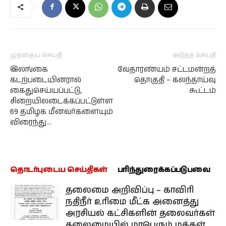
முந்தைய செய்தி
அடுத்த செய்தி
இலங்கை
வேதாரண்யம் சட்டமன்றத்
கடற்படையினரால்
தொகுதி – கலந்தாய்வு
கைதுசெய்யப்பட்டு,
கூட்டம்
சிறையிலடைக்கப்பட்டுள்ள
69 தமிழக மீனவர்களையும்
விரைந்து…
தொடர்புடைய செய்திகள்
பரிந்துரைக்கப்படுபவை
தலைமை அறிவிப்பு – காவிரி
நதிநீர் உரிமை மீட்க அனைத்து
அரசியல் கட்சிகளின் தலைவர்கள்
தலைமையில் மாபெரும் மக்கள்