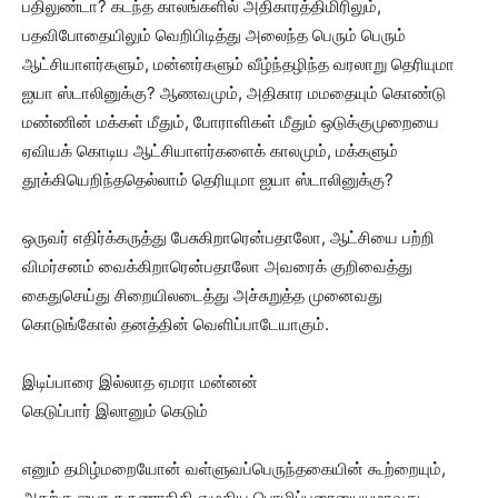
பதிலுண்டா? கடந்த காலங்களில் அதிகாரத்திமிரிலும்,
பதவிபோதையிலும் வெறிபிடித்து அலைந்த பெரும் பெரும்
ஆட்சியாளர்களும், மன்னர்களும் வீழ்ந்தழிந்த வரலாறு தெரியுமா
ஐயா ஸ்டாலினுக்கு? ஆணவமும், அதிகார மமதையும் கொண்டு
மண்ணின் மக்கள் மீதும், போராளிகள் மீதும் ஒடுக்குமுறையை
ஏவியக் கொடிய ஆட்சியாளர்களைக் காலமும், மக்களும்
தூக்கியெறிந்ததெல்லாம் தெரியுமா ஐயா ஸ்டாலினுக்கு?
ஒருவர் எதிர்க்கருத்து பேசுகிறாரென்பதாலோ, ஆட்சியை பற்றி
விமர்சனம் வைக்கிறாரென்பதாலோ அவரைக் குறிவைத்து
கைதுசெய்து சிறையிலடைத்து அச்சுறுத்த முனைவது
கொடுங்கோல் தனத்தின் வெளிப்பாடேயாகும்.
இடிப்பாரை இல்லாத ஏமரா மன்னன்
கெடுப்பார் இலானும் கெடும்
எனும் தமிழ்மறையோன் வள்ளுவப்பெருந்தகையின் கூற்றையும்,
அதற்கு ஐயா கருணாநிதி எழுதிய பொழிப்புரையையுமாவது