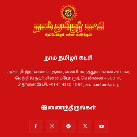
நாம் தமிழர் கட்சி
முகவரி: இராவணன் குடில், எண்.8. மருத்துவமனை சாலை,
செந்தில் நகர், சின்னப்போரூர், சென்னை – 600 116.
தொலைபேசி: +91 44 4380 4084
join.naamtamilar.org
இணைந்திருங்கள்