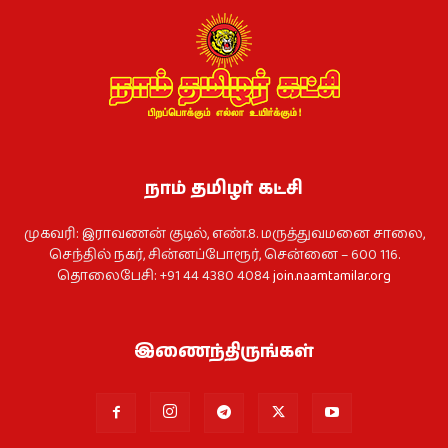
நாம் தமிழர் கட்சி
முகவரி: இராவணன் குடில், எண்.8. மருத்துவமனை சாலை,
செந்தில் நகர், சின்னப்போரூர், சென்னை – 600 116.
தொலைபேசி: +91 44 4380 4084
join.naamtamilar.org
இணைந்திருங்கள்