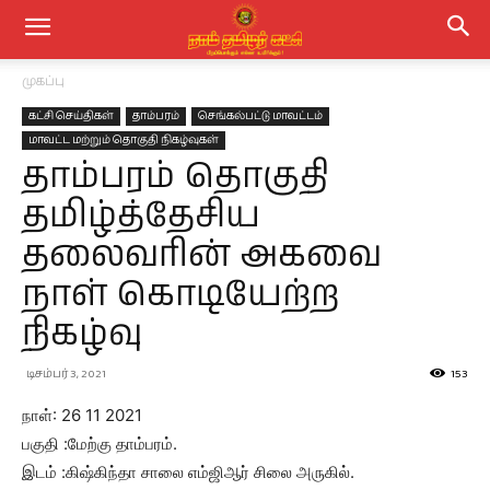
முகப்பு
கட்சி செய்திகள்
தாம்பரம்
செங்கல்பட்டு மாவட்டம்
மாவட்ட மற்றும் தொகுதி நிகழ்வுகள்
தாம்பரம் தொகுதி
தமிழ்த்தேசிய
தலைவரின் அகவை
நாள் கொடியேற்ற
நிகழ்வு
டிசம்பர் 3, 2021
153
நாள்: 26 11 2021
பகுதி :மேற்கு தாம்பரம்.
இடம் :கிஷ்கிந்தா சாலை எம்ஜிஆர் சிலை அருகில்.