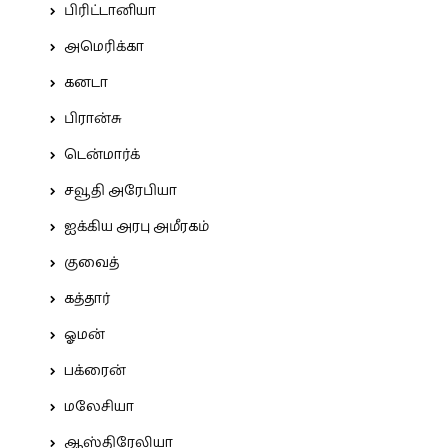
பிரிட்டானியா
அமெரிக்கா
கனடா
பிரான்சு
டென்மார்க்
சவூதி அரேபியா
ஐக்கிய அரபு அமீரகம்
குவைத்
கத்தார்
ஓமன்
பக்ரைன்
மலேசியா
ஆஸ்திரேலியா