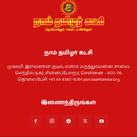
நாம் தமிழர் கட்சி
முகவரி: இராவணன் குடில், எண்.8. மருத்துவமனை சாலை,
செந்தில் நகர், சின்னப்போரூர், சென்னை – 600 116.
தொலைபேசி: +91 44 4380 4084
join.naamtamilar.org
இணைந்திருங்கள்