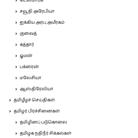
டென்மார்க்
சவூதி அரேபியா
ஐக்கிய அரபு அமீரகம்
குவைத்
கத்தார்
ஓமன்
பக்ரைன்
மலேசியா
ஆஸ்திரேலியா
தமிழீழச் செய்திகள்
தமிழர் பிரச்சினைகள்
தமிழினப் படுகொலை
தமிழக நதிநீர் சிக்கல்கள்