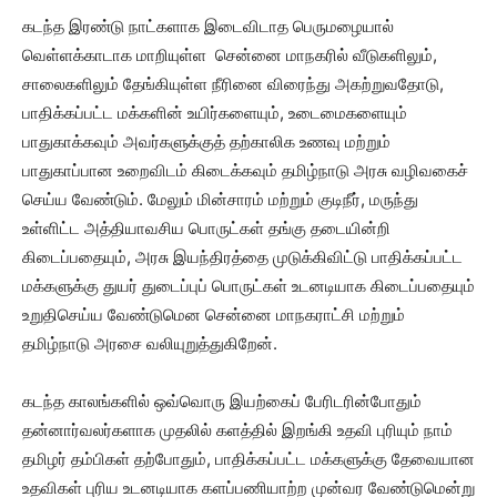
கடந்த இரண்டு நாட்களாக இடைவிடாத பெருமழையால்
வெள்ளக்காடாக மாறியுள்ள சென்னை மாநகரில் வீடுகளிலும்,
சாலைகளிலும் தேங்கியுள்ள நீரினை விரைந்து அகற்றுவதோடு,
பாதிக்கப்பட்ட மக்களின் உயிர்களையும், உடைமைகளையும்
பாதுகாக்கவும் அவர்களுக்குத் தற்காலிக உணவு மற்றும்
பாதுகாப்பான உறைவிடம் கிடைக்கவும் தமிழ்நாடு அரசு வழிவகைச்
செய்ய வேண்டும். மேலும் மின்சாரம் மற்றும் குடிநீர், மருந்து
உள்ளிட்ட அத்தியாவசிய பொருட்கள் தங்கு தடையின்றி
கிடைப்பதையும், அரசு இயந்திரத்தை முடுக்கிவிட்டு பாதிக்கப்பட்ட
மக்களுக்கு துயர் துடைப்புப் பொருட்கள் உடனடியாக கிடைப்பதையும்
உறுதிசெய்ய வேண்டுமென சென்னை மாநகராட்சி மற்றும்
தமிழ்நாடு அரசை வலியுறுத்துகிறேன்.
கடந்த காலங்களில் ஒவ்வொரு இயற்கைப் பேரிடரின்போதும்
தன்னார்வலர்களாக முதலில் களத்தில் இறங்கி உதவி புரியும் நாம்
தமிழர் தம்பிகள் தற்போதும், பாதிக்கப்பட்ட மக்களுக்கு தேவையான
உதவிகள் புரிய உடனடியாக களப்பணியாற்ற முன்வர வேண்டுமென்று