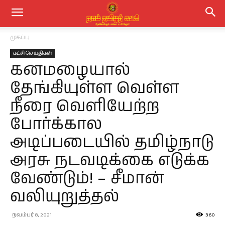
முகப்பு
கட்சி செய்திகள்
கனமழையால்
தேங்கியுள்ள வெள்ள
நீரை வெளியேற்ற
போர்க்கால
அடிப்படையில் தமிழ்நாடு
அரசு நடவடிக்கை எடுக்க
வேண்டும்! – சீமான்
வலியுறுத்தல்
நவம்பர் 8, 2021
360