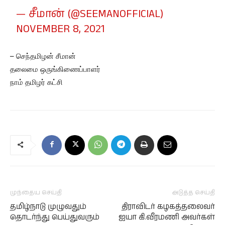
— சீமான் (@SEEMANOFFICIAL)
NOVEMBER 8, 2021
– செந்தமிழன் சீமான்
தலைமை ஒருங்கிணைப்பாளர்
நாம் தமிழர் கட்சி
முந்தைய செய்தி
அடுத்த செய்தி
தமிழ்நாடு முழுவதும்
திராவிடர் கழகத்தலைவர்
தொடர்ந்து பெய்துவரும்
ஐயா கி.வீரமணி அவர்கள்