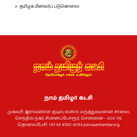
தமிழக மீனவர்ப் படுகொலை
நாம் தமிழர் கட்சி
முகவரி: இராவணன் குடில், எண்.8. மருத்துவமனை சாலை,
செந்தில் நகர், சின்னப்போரூர், சென்னை – 600 116.
தொலைபேசி: +91 44 4380 4084
join.naamtamilar.org