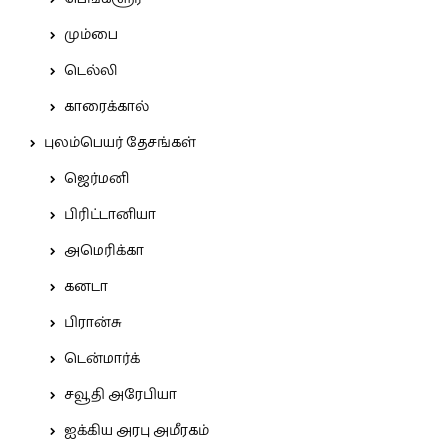
மும்பை
டெல்லி
காரைக்கால்
புலம்பெயர் தேசங்கள்
ஜெர்மனி
பிரிட்டானியா
அமெரிக்கா
கனடா
பிரான்சு
டென்மார்க்
சவூதி அரேபியா
ஐக்கிய அரபு அமீரகம்