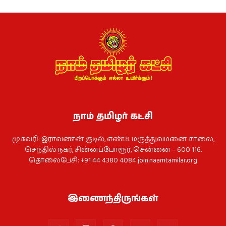
நாம் தமிழர் கட்சி
முகவரி: இராவணன் குடில், எண்.8. மருத்துவமனை சாலை,
செந்தில் நகர், சின்னப்போரூர், சென்னை – 600 116.
தொலைபேசி: +91 44 4380 4084
join.naamtamilar.org
இணைந்திருங்கள்