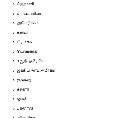
ஜெர்மனி
பிரிட்டானியா
அமெரிக்கா
கனடா
பிரான்சு
டென்மார்க்
சவூதி அரேபியா
ஐக்கிய அரபு அமீரகம்
குவைத்
கத்தார்
ஓமன்
பக்ரைன்