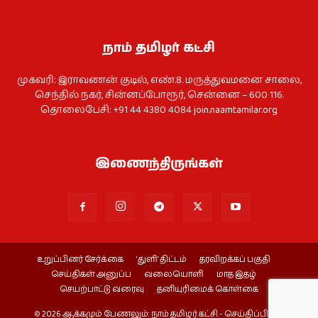
நாம் தமிழர் கட்சி
முகவரி: இராவணன் குடில், எண்.8. மருத்துவமனை சாலை,
செந்தில் நகர், சின்னப்போரூர், சென்னை – 600 116.
தொலைபேசி: +91 44 4380 4084
join.naamtamilar.org
இணைந்திருங்கள்
உறுப்பினர் சேர்க்கை
‘துளி’ திட்டம்
தரவிறக்கப் பகுதி
செய்திகள் அனுப்ப
வலையொளி
மாத இதழ்
செயற்பாட்டு வரைவு
தனியுரிமைக் கொள்கை
© 2026 ஆக்கமும் பேணலும்: நாம் தமிழர் கட்சி - செய்திப்பிரிவு