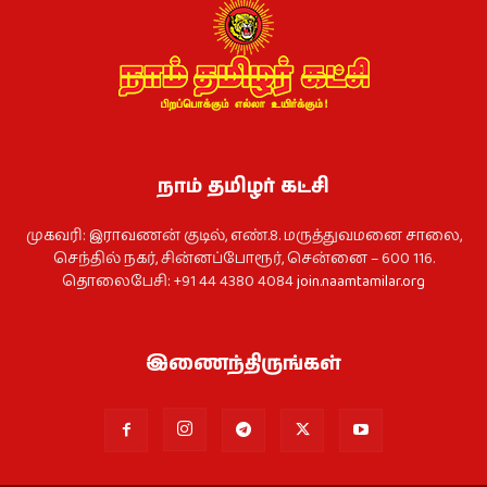
நாம் தமிழர் கட்சி
முகவரி: இராவணன் குடில், எண்.8. மருத்துவமனை சாலை,
செந்தில் நகர், சின்னப்போரூர், சென்னை – 600 116.
தொலைபேசி: +91 44 4380 4084
join.naamtamilar.org
இணைந்திருங்கள்