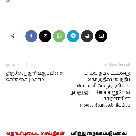
முந்தைய செய்தி
அடுத்த செய்தி
திருச்செந்தூர் உறுப்பினர்
பரமக்குடி சட்டமன்ற
சேர்க்கை முகாம்
தொகுதிசமூக நீதிப்
போராளி பெருந்தமிழன்
நமது ஐயா இம்மானுவேல்
சேகரனாரின்
நினைவேந்தல் நிகழ்வு
தொடர்புடைய செய்திகள்
பரிந்துரைக்கப்படுபவை