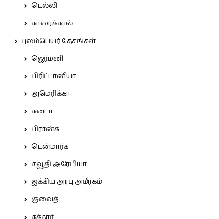
டெல்லி
காரைக்கால்
புலம்பெயர் தேசங்கள்
ஜெர்மனி
பிரிட்டானியா
அமெரிக்கா
கனடா
பிரான்சு
டென்மார்க்
சவூதி அரேபியா
ஐக்கிய அரபு அமீரகம்
குவைத்
கத்தார்