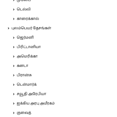
மும்பை
டெல்லி
காரைக்கால்
புலம்பெயர் தேசங்கள்
ஜெர்மனி
பிரிட்டானியா
அமெரிக்கா
கனடா
பிரான்சு
டென்மார்க்
சவூதி அரேபியா
ஐக்கிய அரபு அமீரகம்
குவைத்