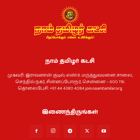
நாம் தமிழர் கட்சி
முகவரி: இராவணன் குடில், எண்.8. மருத்துவமனை சாலை,
செந்தில் நகர், சின்னப்போரூர், சென்னை – 600 116.
தொலைபேசி: +91 44 4380 4084
join.naamtamilar.org
இணைந்திருங்கள்