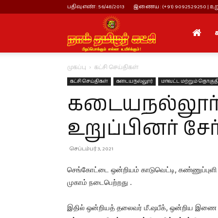
பதிவு எண் : 56/48/2013
இணைய : (+91) 9092529250 | உறு
நாம்
முகப்பு
கட்சி செய்திகள்
தமிழர்
கட்சி செய்திகள்
கடையநல்லூர்
மாவட்ட மற்றும் தொகுதி
கடையநல்லூர்
கட்சி
உறுப்பினர் சேர
செப்டம்பர் 3, 2021
செங்கோட்டை ஒன்றியம் காடுவெட்டி, கண்ணுப்புளி ம
முகாம் நடைபெற்றது .
இதில் ஒன்றியத் தலைவர் மீ.ஷபீக், ஒன்றிய இண