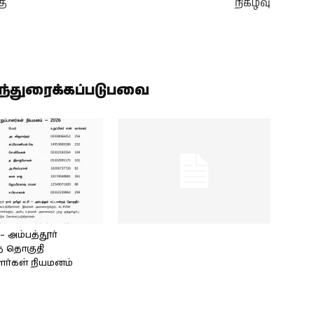
த்
நிகழ்வு
ிந்துரைக்கப்படுபவை
அம்பத்தூர்
் தொகுதி
ளர்கள் நியமனம்