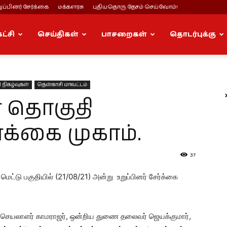
ப்பினர் சேர்க்கை
மக்களரசு
புதியதொரு தேசம் செய்வோம்!
கட்சி
செய்திகள்
பாசறைகள்
தொடர்புக்கு
 நிகழ்வுகள்
தென்காசி மாவட்டம்
 தொகுதி
்க்கை முகாம்.
37
ெட்டு பகுதியில் (21/08/21) அன்று உறுப்பினர் சேர்க்கை
ை செயலாளர் காமராஜர், ஒன்றிய துணை தலைவர் ஜெயக்குமார்,