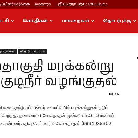
ப்பினர் சேர்க்கை
மக்களரசு
புதியதொரு தேசம் செய்வோம்!
கட்சி
செய்திகள்
பாசறைகள்
தொடர்புக்கு
ிகழ்வுகள்
ஈரோடு மாவட்டம்
ொகுதி மரக்கன்று
குடிநீர் வழங்குதல்
89
லை ஒன்றியம் ஈங்கூர் ஊராட்சியில் மரக்கன்றுகள் நடும்
ாக நடைபெற்றது. தலைமை சி.லோகநாதன் முன்னிலை.பெ.பொன்னர்
து கொண்டனர்.பதிவு செய்பவர் சி.லோகநாதன் (9994988302)