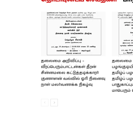
தலைமை அறிவிப்பு –
தலைமை அற
வீரப்பெரும்பாட்டன்கள் தீரன்
பழங்குடிய
சின்னமலை கட்டுத்தடிக்காரர்
தமிழ்ப் ப
குணாளன் வல்வில் ஓரி நினைவு
தமிழ்ப் பழ
நாள் மலர்வணக்க நிகழ்வு
பாதுகாப்ப
மாபெரும் 