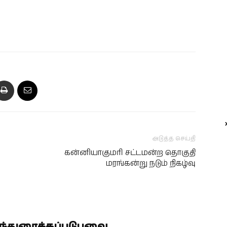
அடுத்த செய்தி
கன்னியாகுமரி சட்டமன்ற தொகுதி
மரங்கன்று நடும் நிகழ்வு
ிந்துரைக்கப்படுபவை