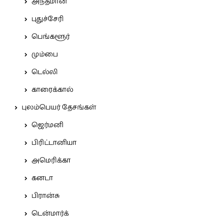
அந்தமான்
புதுச்சேரி
பெங்களூர்
மும்பை
டெல்லி
காரைக்கால்
புலம்பெயர் தேசங்கள்
ஜெர்மனி
பிரிட்டானியா
அமெரிக்கா
கனடா
பிரான்சு
டென்மார்க்