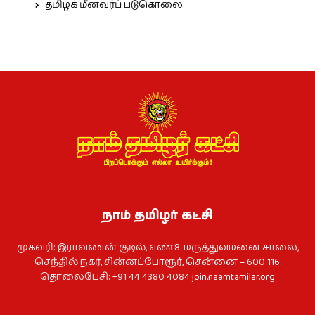
தமிழக மீனவர்ப் படுகொலை
நாம் தமிழர் கட்சி
முகவரி: இராவணன் குடில், எண்.8. மருத்துவமனை சாலை,
செந்தில் நகர், சின்னப்போரூர், சென்னை – 600 116.
தொலைபேசி: +91 44 4380 4084
join.naamtamilar.org