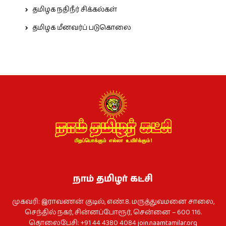
தமிழக நதிநீர் சிக்கல்கள்
தமிழக மீனவர்ப் படுகொலை
நாம் தமிழர் கட்சி
முகவரி: இராவணன் குடில், எண்.8. மருத்துவமனை சாலை,
செந்தில் நகர், சின்னப்போரூர், சென்னை – 600 116.
தொலைபேசி: +91 44 4380 4084
join.naamtamilar.org