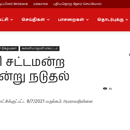
ப்பினர் சேர்க்கை
மக்களரசு
புதியதொரு தேசம் செய்வோம்!
கட்சி
செய்திகள்
பாசறைகள்
தொடர்புக்கு
 நிகழ்வுகள்
கன்னியாகுமரி மாவட்டம்
 சட்டமன்ற
ன்று நடுதல்
35
ாட்சிக்குட்பட்ட 8/7/2021 மருங்கூர் அமராவதிவிளை