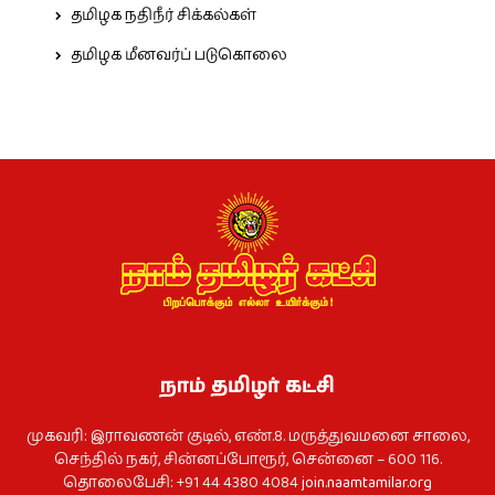
தமிழக நதிநீர் சிக்கல்கள்
தமிழக மீனவர்ப் படுகொலை
நாம் தமிழர் கட்சி
முகவரி: இராவணன் குடில், எண்.8. மருத்துவமனை சாலை,
செந்தில் நகர், சின்னப்போரூர், சென்னை – 600 116.
தொலைபேசி: +91 44 4380 4084
join.naamtamilar.org