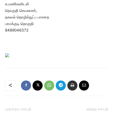
க.மணிகண்டன்
தொகுதி செயலாளர்,
தகவல் தொழில்நுட்ப பாசறை
பரமக்குடி தொகுதி
8489046372
முந்தைய செய்தி
அடுத்த செய்தி