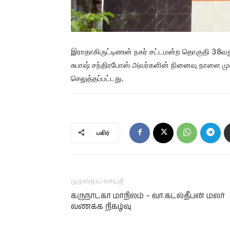
இராதாகிருட்டிணன் நகர் சட்டமன்ற தொகுதி 38வது
சுபாஷ் சந்திரபோஸ் அவர்களின் நினைவு நாளை ம
செலுத்தப்பட்டது.
பகிர்
முந்தைய செய்தி
கருநாடகா மாநிலம் – வா.கடல்தீபன் மலர்
வணக்க நிகழ்வு