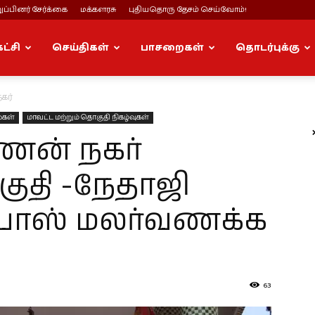
ப்பினர் சேர்க்கை
மக்களரசு
புதியதொரு தேசம் செய்வோம்!
கட்சி
செய்திகள்
பாசறைகள்
தொடர்புக்கு
கர்
்கள்
மாவட்ட மற்றும் தொகுதி நிகழ்வுகள்
ிணன் நகர்
ுதி -நேதாஜி
ரபோஸ் மலர்வணக்க
63