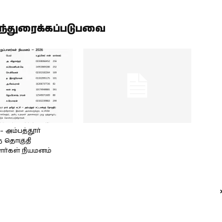
ிந்துரைக்கப்படுபவை
அம்பத்தூர்
் தொகுதி
ளர்கள் நியமனம்