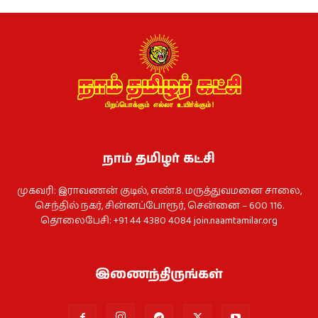
நாம் தமிழர் கட்சி
முகவரி: இராவணன் குடில், எண்.8. மருத்துவமனை சாலை,
செந்தில் நகர், சின்னப்போரூர், சென்னை – 600 116.
தொலைபேசி: +91 44 4380 4084
join.naamtamilar.org
இணைந்திருங்கள்