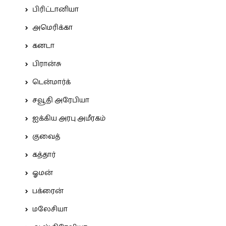
பிரிட்டானியா
அமெரிக்கா
கனடா
பிரான்சு
டென்மார்க்
சவூதி அரேபியா
ஐக்கிய அரபு அமீரகம்
குவைத்
கத்தார்
ஓமன்
பக்ரைன்
மலேசியா