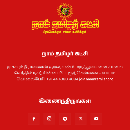
நாம் தமிழர் கட்சி
முகவரி: இராவணன் குடில், எண்.8. மருத்துவமனை சாலை,
செந்தில் நகர், சின்னப்போரூர், சென்னை – 600 116.
தொலைபேசி: +91 44 4380 4084
join.naamtamilar.org
இணைந்திருங்கள்