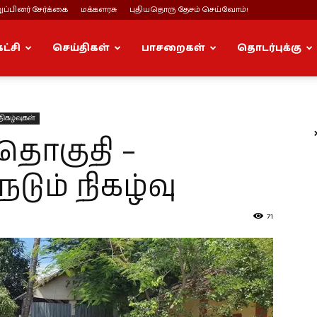
ப்பினர் சேர்க்கை
மக்களரசு
புதியதொரு தேசம் செய்வோம்!
கட்சி
செய்திகள்
பாசறைகள்
தொடர்புக்கு
நிகழ்வுகள்
தொகுதி –
டும் நிகழ்வு
71