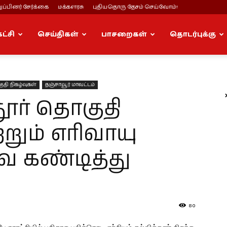
ப்பினர் சேர்க்கை
மக்களரசு
புதியதொரு தேசம் செய்வோம்!
கட்சி
செய்திகள்
பாசறைகள்
தொடர்புக்கு
ுதி நிகழ்வுகள்
தஞ்சாவூர் மாவட்டம்
ூர் தொகுதி
றும் எரிவாயு
 கண்டித்து
80