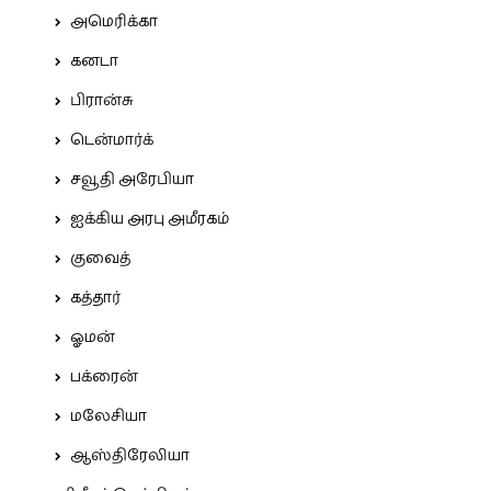
அமெரிக்கா
கனடா
பிரான்சு
டென்மார்க்
சவூதி அரேபியா
ஐக்கிய அரபு அமீரகம்
குவைத்
கத்தார்
ஓமன்
பக்ரைன்
மலேசியா
ஆஸ்திரேலியா