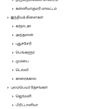
திருநெல்வேலி மாவட்டம்
கன்னியாகுமரி மாவட்டம்
இந்தியக் கிளைகள்
கர்நாடகா
அந்தமான்
புதுச்சேரி
பெங்களூர்
மும்பை
டெல்லி
காரைக்கால்
புலம்பெயர் தேசங்கள்
ஜெர்மனி
பிரிட்டானியா