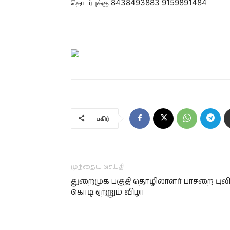
தொடர்புக்கு 8438493883 9159891484
பகிர்
முந்தைய செய்தி
துறைமுக பகுதி தொழிலாளர் பாசறை புலி
கொடி ஏற்றும் விழா