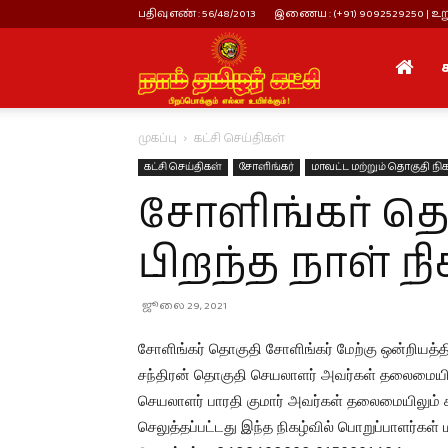
பதிவு எண் : 56/48/2013
இணைய : (+91) 9092529250 | உறு
நாம்
முகப்பு
கட்சி செய்திகள்
தமிழர்
கட்சி செய்திகள்
சோளிங்கர்
மாவட்ட மற்றும் தொகுதி நிக
சோளிங்கர் தொ
கட்சி
பிறந்த நாள் நி
ஜூலை 29, 2021
சோளிங்கர் தொகுதி சோளிங்கர் மேற்கு ஒன்றியத்தில
சந்திரன் தொகுதி செயலாளர் அவர்கள் தலைமையிலும்
செயலாளர் பாரதி குமார் அவர்கள் தலைமையிலும்
செலுத்தப்பட்டது இந்த நிகழ்வில் பொறுப்பாளர்கள் 