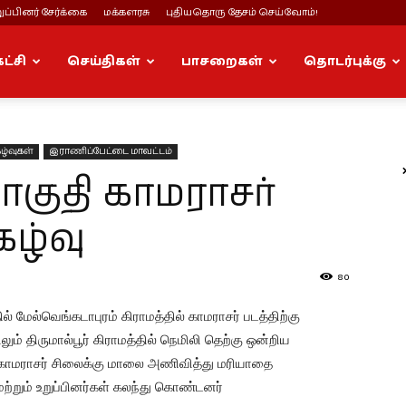
ப்பினர் சேர்க்கை
மக்களரசு
புதியதொரு தேசம் செய்வோம்!
கட்சி
செய்திகள்
பாசறைகள்
தொடர்புக்கு
ழ்வுகள்
இராணிப்பேட்டை மாவட்டம்
குதி காமராசர்
கழ்வு
80
் மேல்வெங்கடாபுரம் கிராமத்தில் காமராசர் படத்திற்கு
 திருமால்பூர் கிராமத்தில் நெமிலி தெற்கு ஒன்றிய
 காமராசர் சிலைக்கு மாலை அணிவித்து மரியாதை
மற்றும் உறுப்பினர்கள் கலந்து கொண்டனர்