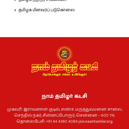
தமிழக மீனவர்ப் படுகொலை
நாம் தமிழர் கட்சி
முகவரி: இராவணன் குடில், எண்.8. மருத்துவமனை சாலை,
செந்தில் நகர், சின்னப்போரூர், சென்னை – 600 116.
தொலைபேசி: +91 44 4380 4084
join.naamtamilar.org