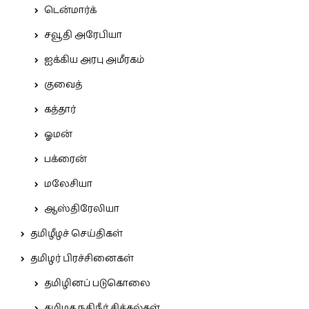
டென்மார்க்
சவூதி அரேபியா
ஐக்கிய அரபு அமீரகம்
குவைத்
கத்தார்
ஓமன்
பக்ரைன்
மலேசியா
ஆஸ்திரேலியா
தமிழீழச் செய்திகள்
தமிழர் பிரச்சினைகள்
தமிழினப் படுகொலை
தமிழக நதிநீர் சிக்கல்கள்