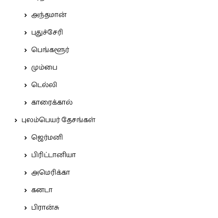
அந்தமான்
புதுச்சேரி
பெங்களூர்
மும்பை
டெல்லி
காரைக்கால்
புலம்பெயர் தேசங்கள்
ஜெர்மனி
பிரிட்டானியா
அமெரிக்கா
கனடா
பிரான்சு