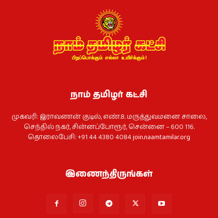
நாம் தமிழர் கட்சி
முகவரி: இராவணன் குடில், எண்.8. மருத்துவமனை சாலை,
செந்தில் நகர், சின்னப்போரூர், சென்னை – 600 116.
தொலைபேசி: +91 44 4380 4084
join.naamtamilar.org
இணைந்திருங்கள்