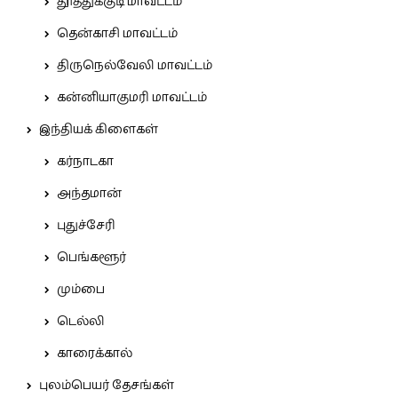
தூத்துக்குடி மாவட்டம்
தென்காசி மாவட்டம்
திருநெல்வேலி மாவட்டம்
கன்னியாகுமரி மாவட்டம்
இந்தியக் கிளைகள்
கர்நாடகா
அந்தமான்
புதுச்சேரி
பெங்களூர்
மும்பை
டெல்லி
காரைக்கால்
புலம்பெயர் தேசங்கள்