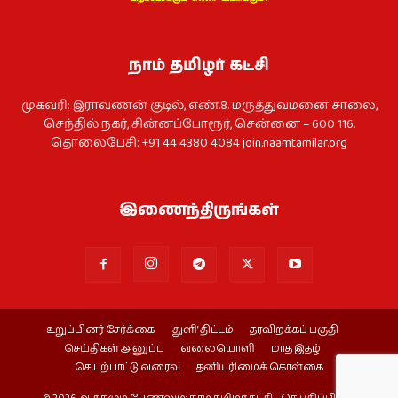
நாம் தமிழர் கட்சி
முகவரி: இராவணன் குடில், எண்.8. மருத்துவமனை சாலை,
செந்தில் நகர், சின்னப்போரூர், சென்னை – 600 116.
தொலைபேசி: +91 44 4380 4084
join.naamtamilar.org
இணைந்திருங்கள்
உறுப்பினர் சேர்க்கை
‘துளி’ திட்டம்
தரவிறக்கப் பகுதி
செய்திகள் அனுப்ப
வலையொளி
மாத இதழ்
செயற்பாட்டு வரைவு
தனியுரிமைக் கொள்கை