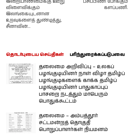
இறையாண்மைக்கு ஊறு
பசிப்பிணி போக்கும்
விளைவிக்கும்
களப்பணி.
இலங்கையுடனான
உறவுகளைத் துண்டித்து,
சீனாவின்…
தொடர்புடைய செய்திகள்
பரிந்துரைக்கப்படுபவை
தலைமை அறிவிப்பு – உலகப்
பழங்குடியினர் நாள் விழா தமிழ்ப்
பழங்குடிகளைக் காக்க தமிழ்ப்
பழங்குடியினர் பாதுகாப்புப்
பாசறை நடத்தும் மாபெரும்
பொதுக்கூட்டம்
தலைமை – அம்பத்தூர்
சட்டமன்றத் தொகுதி
பொறுப்பாளர்கள் நியமனம்