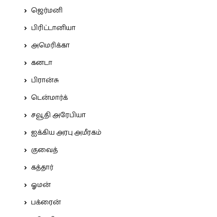
ஜெர்மனி
பிரிட்டானியா
அமெரிக்கா
கனடா
பிரான்சு
டென்மார்க்
சவூதி அரேபியா
ஐக்கிய அரபு அமீரகம்
குவைத்
கத்தார்
ஓமன்
பக்ரைன்