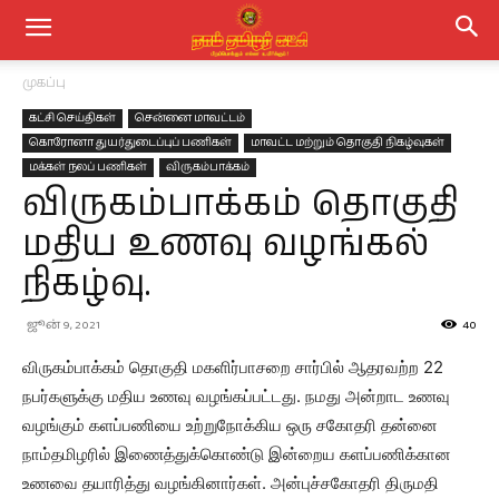
முகப்பு
கட்சி செய்திகள்
சென்னை மாவட்டம்
கொரோனா துயர்துடைப்புப் பணிகள்
மாவட்ட மற்றும் தொகுதி நிகழ்வுகள்
மக்கள் நலப் பணிகள்
விருகம்பாக்கம்
விருகம்பாக்கம் தொகுதி
மதிய உணவு வழங்கல்
நிகழ்வு.
ஜூன் 9, 2021
40
விருகம்பாக்கம் தொகுதி மகளிர்பாசறை சார்பில் ஆதரவற்ற 22
நபர்களுக்கு மதிய உணவு வழங்கப்பட்டது. நமது அன்றாட உணவு
வழங்கும் களப்பணியை உற்றுநோக்கிய ஒரு சகோதரி தன்னை
நாம்தமிழரில் இணைத்துக்கொண்டு இன்றைய களப்பணிக்கான
உணவை தயாரித்து வழங்கினார்கள். அன்புச்சகோதரி திருமதி