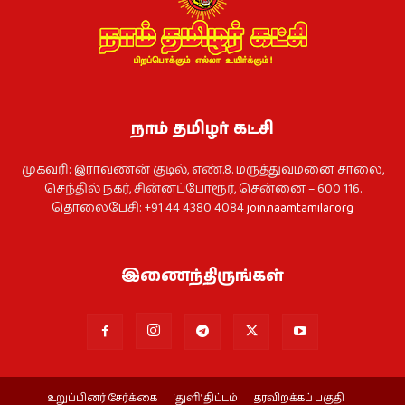
நாம் தமிழர் கட்சி
முகவரி: இராவணன் குடில், எண்.8. மருத்துவமனை சாலை,
செந்தில் நகர், சின்னப்போரூர், சென்னை – 600 116.
தொலைபேசி: +91 44 4380 4084
join.naamtamilar.org
இணைந்திருங்கள்
உறுப்பினர் சேர்க்கை
‘துளி’ திட்டம்
தரவிறக்கப் பகுதி