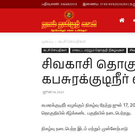
பதிவு எண் : 56/48/2013
இணைய : (+91) 9092529250 | உறு
நாம்
முகப்பு
கட்சி செய்திகள்
தமிழர்
கட்சி செய்திகள்
மாவட்ட மற்றும் தொகுதி நிகழ்வுகள்
சிவ
சிவகாசி தொகு
கட்சி
கபசுரக்குடிநீர்
ஜூன் 19, 2021
கபசுரக்குடிநீர் வழங்கும் நிகழ்வு நேற்று ஜுன்
தொகுதியில் கீழ்க்கண்ட பகுதியில் நடைபெற்றது.
நிகழ்வு நடைபெற்ற இடம் மற்றும் முன்னேற்பாடு