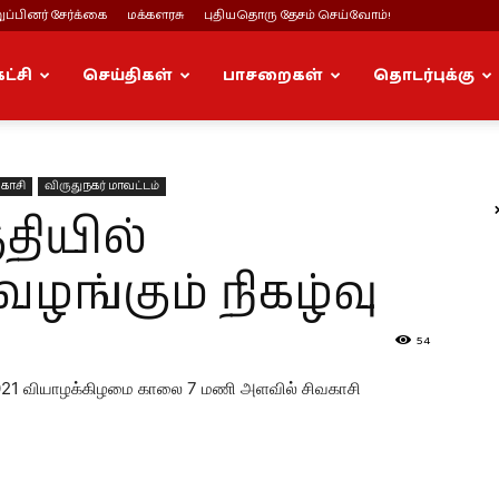
ப்பினர் சேர்க்கை
மக்களரசு
புதியதொரு தேசம் செய்வோம்!
கட்சி
செய்திகள்
பாசறைகள்
தொடர்புக்கு
காசி
விருதுநகர் மாவட்டம்
தியில்
 வழங்கும் நிகழ்வு
54
 17, 2021 வியாழக்கிழமை காலை 7 மணி அளவில் சிவகாசி