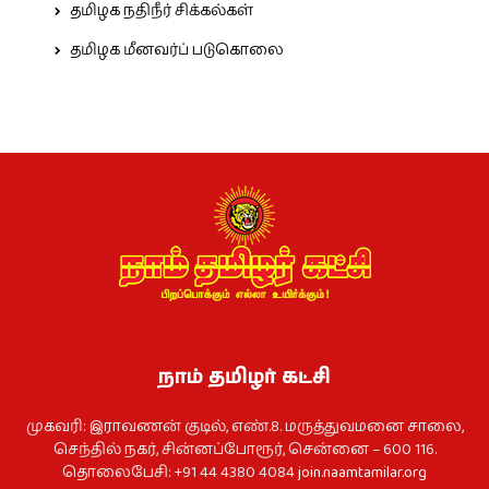
தமிழக நதிநீர் சிக்கல்கள்
தமிழக மீனவர்ப் படுகொலை
நாம் தமிழர் கட்சி
முகவரி: இராவணன் குடில், எண்.8. மருத்துவமனை சாலை,
செந்தில் நகர், சின்னப்போரூர், சென்னை – 600 116.
தொலைபேசி: +91 44 4380 4084
join.naamtamilar.org