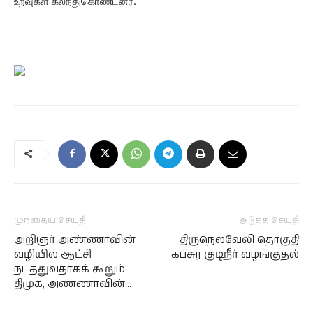
உறவுகள் கலந்துகொண்டனர்.
முந்தைய செய்தி
அடுத்த செய்தி
அறிஞர் அண்ணாவின்
திருநெல்வேலி தொகுதி
வழியில் ஆட்சி
கபசுர குடிநீர் வழங்குதல்
நடத்துவதாகக் கூறும்
திமுக, அண்ணாவின்…