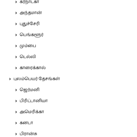
கர்நாடகா
அந்தமான்
புதுச்சேரி
பெங்களூர்
மும்பை
டெல்லி
காரைக்கால்
புலம்பெயர் தேசங்கள்
ஜெர்மனி
பிரிட்டானியா
அமெரிக்கா
கனடா
பிரான்சு