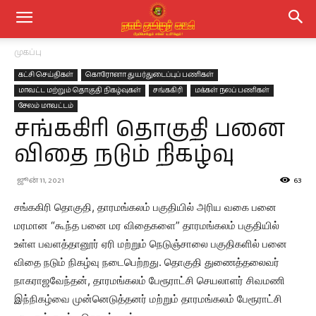
முகப்பு
கட்சி செய்திகள்
கொரோனா துயர்துடைப்புப் பணிகள்
மாவட்ட மற்றும் தொகுதி நிகழ்வுகள்
சங்ககிரி
மக்கள் நலப் பணிகள்
சேலம் மாவட்டம்
சங்ககிரி தொகுதி பனை
விதை நடும் நிகழ்வு
ஜூன் 11, 2021
63
சங்ககிரி தொகுதி, தாரமங்கலம் பகுதியில் அரிய வகை பனை
மரமான “கூந்த பனை மர விதைகளை” தாரமங்கலம் பகுதியில்
உள்ள பவளத்தானூர் ஏரி மற்றும் நெடுஞ்சாலை பகுதிகளில் பனை
விதை நடும் நிகழ்வு நடைபெற்றது. தொகுதி துணைத்தலைவர்
நாகராஜவேந்தன், தாரமங்கலம் பேரூராட்சி செயலாளர் சிவமணி
இந்நிகழ்வை முன்னெடுத்தனர் மற்றும் தாரமங்கலம் பேரூராட்சி