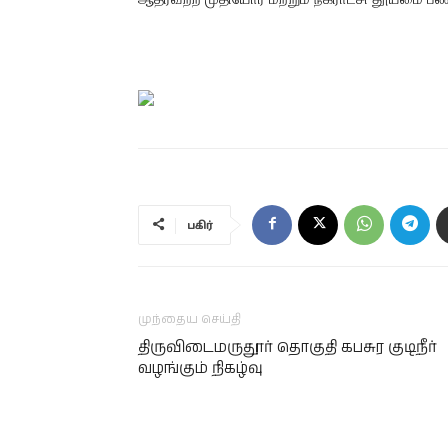
பகிர்
முந்தைய செய்தி
திருவிடைமருதூர் தொகுதி கபசுர குடிநீர்
வழங்கும் நிகழ்வு