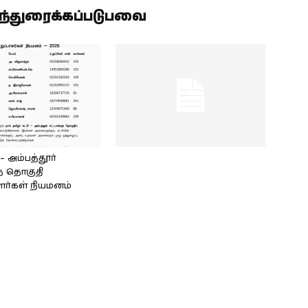
ிந்துரைக்கப்படுபவை
அம்பத்தூர்
் தொகுதி
ளர்கள் நியமனம்