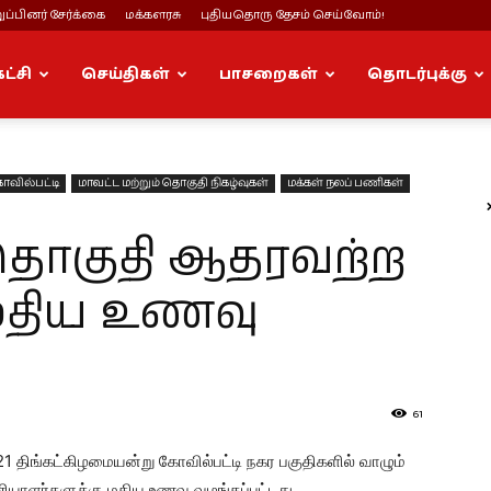
ப்பினர் சேர்க்கை
மக்களரசு
புதியதொரு தேசம் செய்வோம்!
கட்சி
செய்திகள்
பாசறைகள்
தொடர்புக்கு
ோவில்பட்டி
மாவட்ட மற்றும் தொகுதி நிகழ்வுகள்
மக்கள் நலப் பணிகள்
 தொகுதி ஆதரவற்ற
 மதிய உணவு
61
21 திங்கட்கிழமையன்று கோவில்பட்டி நகர பகுதிகளில் வாழும்
ியாளர்களுக்கு மதிய உணவு வழங்கப்பட்டது.