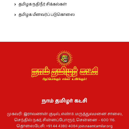
தமிழக நதிநீர் சிக்கல்கள்
தமிழக மீனவர்ப் படுகொலை
நாம் தமிழர் கட்சி
முகவரி: இராவணன் குடில், எண்.8. மருத்துவமனை சாலை,
செந்தில் நகர், சின்னப்போரூர், சென்னை – 600 116.
தொலைபேசி: +91 44 4380 4084
join.naamtamilar.org