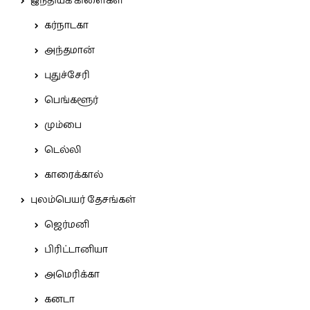
இந்தியக் கிளைகள்
கர்நாடகா
அந்தமான்
புதுச்சேரி
பெங்களூர்
மும்பை
டெல்லி
காரைக்கால்
புலம்பெயர் தேசங்கள்
ஜெர்மனி
பிரிட்டானியா
அமெரிக்கா
கனடா