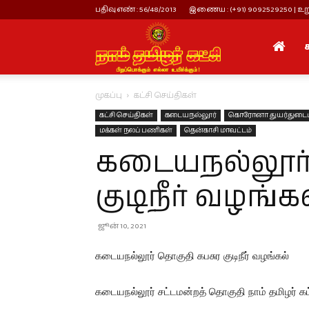
பதிவு எண் : 56/48/2013
இணைய : (+91) 9092529250 | உறு
நாம்
முகப்பு
கட்சி செய்திகள்
தமிழர்
கட்சி செய்திகள்
கடையநல்லூர்
கொரோனா துயர்துடைப்
மக்கள் நலப் பணிகள்
தென்காசி மாவட்டம்
கடையநல்லூர் 
கட்சி
குடிநீர் வழங்க
ஜூன் 10, 2021
கடையநல்லூர் தொகுதி கபசுர குடிநீர் வழங்கல்
கடையநல்லூர் சட்டமன்றத் தொகுதி நாம் தமிழர் கட்