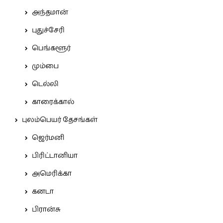
அந்தமான்
புதுச்சேரி
பெங்களூர்
மும்பை
டெல்லி
காரைக்கால்
புலம்பெயர் தேசங்கள்
ஜெர்மனி
பிரிட்டானியா
அமெரிக்கா
கனடா
பிரான்சு