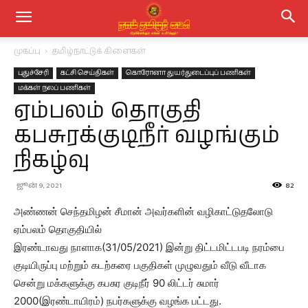
முகப்பு
தமிழ்நாட்டுக் கிளைகள்
புதுச்சேரி
கட்சி செய்திகள்
கொரோனா துயர்துடைப்புப் பணிகள்
மக்கள் நலப் பணிகள்
ஏம்பலம் தொகுதி
கபசுரக்குடிநீர் வழங்கும்
நிகழ்வு
ஜூன் 9, 2021
82
அண்ணன் செந்தமிழன் சீமான் அவர்களின் வழிகாட்டுதலோடு
ஏம்பலம் தொகுதியில்
இரண்டாவது நாளாக(31/05/2021) இன்று திட்டமிட்டபடி நரம்பை
குடியிருப்பு மற்றும் கடற்கரை பகுதிகள் முழுவதும் வீடு வீடாக
சென்று மக்களுக்கு கபசுர குடிநீர் 90 லிட்டர் சுமார்
2000(இரண்டாயிரம்) நபர்களுக்கு வழங்க பட்டது.