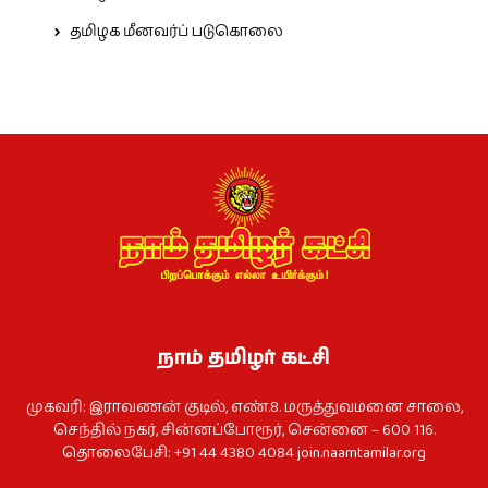
தமிழக மீனவர்ப் படுகொலை
நாம் தமிழர் கட்சி
முகவரி: இராவணன் குடில், எண்.8. மருத்துவமனை சாலை,
செந்தில் நகர், சின்னப்போரூர், சென்னை – 600 116.
தொலைபேசி: +91 44 4380 4084
join.naamtamilar.org