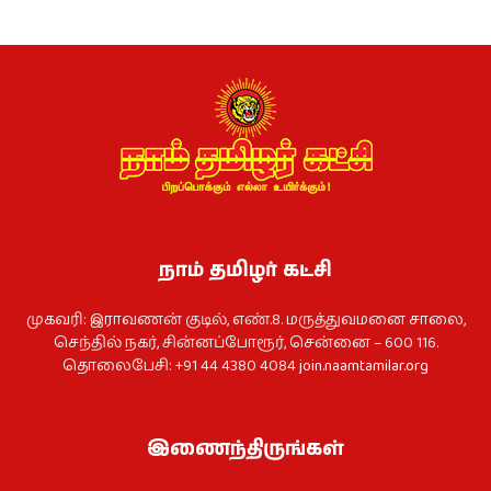
நாம் தமிழர் கட்சி
முகவரி: இராவணன் குடில், எண்.8. மருத்துவமனை சாலை,
செந்தில் நகர், சின்னப்போரூர், சென்னை – 600 116.
தொலைபேசி: +91 44 4380 4084
join.naamtamilar.org
இணைந்திருங்கள்