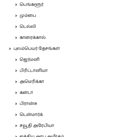
பெங்களூர்
மும்பை
டெல்லி
காரைக்கால்
புலம்பெயர் தேசங்கள்
ஜெர்மனி
பிரிட்டானியா
அமெரிக்கா
கனடா
பிரான்சு
டென்மார்க்
சவூதி அரேபியா
ஐக்கிய அரபு அமீரகம்