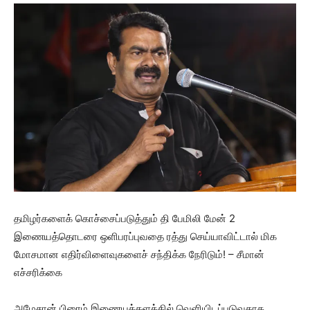
தமிழர்களைக் கொச்சைப்படுத்தும் தி பேமிலி மேன் 2
இணையத்தொடரை ஒளிபரப்புவதை ரத்து செய்யாவிட்டால் மிக
மோசமான எதிர்விளைவுகளைச் சந்திக்க நேரிடும்! – சீமான்
எச்சரிக்கை
அமேசான் பிரைம் இணையத்தளத்தில் வெளியிடப்படுவதாக