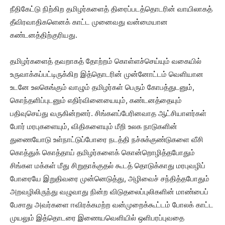
நீதிகேட்டு நிற்கிற தமிழர்களைத் திரைப்படத்தொடரின் வாயிலாகத்
தீவிரவாதிகளெனக் காட்ட முனைவது வன்மையான
கண்டனத்திற்குரியது.
தமிழர்களைத் தவறாகத் தோற்றம் கொள்ளச்செய்யும் வகையில்
உருவாக்கப்பட்டிருக்கிற இத்தொடரின் முன்னோட்டம் வெளியான
உடனே உலகெங்கும் வாழும் தமிழர்கள் பெரும் கோபத்துடனும்,
கொந்தளிப்புடனும் எதிர்வினையையும், கண்டனத்தையும்
பதிவுசெய்து வருகின்றனர். சிங்களப்பேரினவாத ஆட்சியாளர்கள்
போர் மரபுகளையும், விதிகளையும் மீறி உலக நாடுகளின்
துணையோடு உள்நாட்டுப்போரை நடத்தி நச்சுக்குண்டுகளை வீசி
கொத்துக் கொத்தாய் தமிழர்களைக் கொன்றொழித்தபோதும்
சிங்கள மக்கள் மீது சிறுதாக்குதல் கூடத் தொடுக்காது மரபுவழிப்
போரையே இறுதிவரை முன்னெடுத்து, அழிவைச் சந்தித்தபோதும்
அறவழிலிருந்து வழுவாது நின்ற விடுதலைப்புலிகளின் மாண்பைப்
பேசாது அவர்களை ஈவிரக்கமற்ற வன்முறைக்கூட்டம் போலக் காட்ட
முயலும் இத்தொடரை இணையவெளியில் ஒளிபரப்புவதை