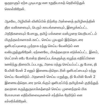
ஒருநாளும் ஏற்க முடியாது என உறுதியாகத் தெரிவித்துக்
கொள்கிறேன்.
ஆகவே, அழிவின் விளிம்பில் நிற்கிற அன்னைத் தமிழினத்தின்
தீரா வலிகளையும், பெரும் காயங்களையும், இழைக்கப்பட்ட
அநீதிகளையும் பேசாது, தமிழ் மக்களை வன்முறை வெறியாட்டம்
மிகுந்தவர்களாகக் காட்ட செய்ய முயலும் இத்தொடரை
ஒளிபரப்புவதை முற்றாக ரத்து செய்ய வேண்டும் என
வலியுறுத்துகிறேன். ஏற்கனவே, மிகத்தவறாக எடுக்கப்பட்ட இனம்,
மெட்ராஸ் கபே போன்ற திரைப்படங்களுக்கு எழுந்த எதிர்ப்பினை
உணர்ந்து திரையிடப்படாது, அவை ரத்து செய்யப்பட்டது போல, தி
பேமிலி மேன் 2 எனும் இணையத்தொடரின் ஒளிபரப்பையும் ரத்து
செய்ய வேண்டும். அதனைச் செய்ய மறுத்து, தி பேமிலி மேன் 2
இணையத்தொடரை நாடெங்கும் ஒளிபரப்பித் தமிழர்கள் குறித்துத்
தவறான கருத்துருவாக்கத்தைச் செய்ய முனைந்தால் மிக
மோசமான எதிர்விளைவுகளைச் சந்திக்க நேரிடும் என
எச்சரிக்கிறேன்.