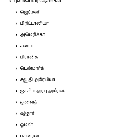
புலம்பெயர் தேசங்கள்
ஜெர்மனி
பிரிட்டானியா
அமெரிக்கா
கனடா
பிரான்சு
டென்மார்க்
சவூதி அரேபியா
ஐக்கிய அரபு அமீரகம்
குவைத்
கத்தார்
ஓமன்
பக்ரைன்