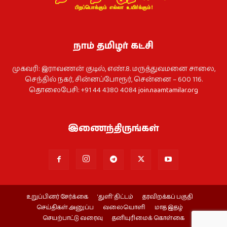
நாம் தமிழர் கட்சி
முகவரி: இராவணன் குடில், எண்.8. மருத்துவமனை சாலை,
செந்தில் நகர், சின்னப்போரூர், சென்னை – 600 116.
தொலைபேசி: +91 44 4380 4084
join.naamtamilar.org
இணைந்திருங்கள்
உறுப்பினர் சேர்க்கை
‘துளி’ திட்டம்
தரவிறக்கப் பகுதி
செய்திகள் அனுப்ப
வலையொளி
மாத இதழ்
செயற்பாட்டு வரைவு
தனியுரிமைக் கொள்கை