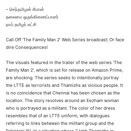
– செந்தமிழன் சீமான்
தலைமை ஒருங்கிணைப்பாளர்
நாம் தமிழர் கட்சி
Call Off ‘The Family Man 2’ Web Series broadcast; Or face
dire Consequences!
The visuals featured in the trailer of the web series ‘The
Family Man 2’, which is set for release on Amazon Prime,
are shocking. The series seeks to intentionally portray
the LTTE as terrorists and Thamizhs as vicious people. It
is no coincidence that Chennai has been chosen as the
location. The story revolves around an Eezham woman
who is portrayed as a militant. The color of her dress
resembles that of an LTTE uniform, with dialogues
referring to links between the militant group and the
Pakistani ISI. In a situation where 2 lakh Thamizhs in