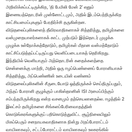
அறிவிக்கப்பட்டிருக்கிற, ‘தி பேமிலி மேன் 2’ எனும்
இணையத்தொடரின் முன்னோட்டமும், அதில் இடம்பெற்றிருக்கிற
காட்சியமைப்புகளும் பேரதிர்ச்சி தருகின்றன.
விடுதலைப்புலிகளைத் தீவிரவாதிகளாகச் சித்தரித்து, தமிழர்களை
வன்முறையாளர்களாகக் காட்ட முற்படும் இத்தொடர் முழுக்க
முழுக்க உள்நோக்கத்தோடும், தமிழர்கள் மீதான வன்மத்தோடும்
காட்சிப்படுத்தப்பட்டிருப்பது வெளிப்படையாகத் தெரிகிறது.
இந்தியில் வெளியாகும் அத்தொடரின் கதைக்களத்தை
சென்னைக்கு மாற்றி, அதில் ஒரு ஈழப்பெண்ணைப் போராளியாகச்
சித்தரித்து, அப்பெண்ணின் உடையின் வண்ணம்
விடுதலைப்புலிகளின் சீருடையோடு ஒத்திருக்கச் செய்திருப்பதும்,
அந்தப் போராளி குழுக்கும் பாகிஸ்தானின் ISI அமைப்பிற்கும்
சம்பந்தமிருக்கிறது என்ற வசனமும் தற்செயலானதல்ல. ஈழத்தில் 2
இலட்சம் தமிழர்களை சிங்களப்பேரினவாதத்தின்
கொடுங்கரங்களுக்குப் பறிகொடுத்துவிட்ட சூழ்நிலையிலும்
மிகப்பெரும் சனநாயகவாதிகளாக நின்று அறப்போராட்டம்
வாயிலாகவும், சட்டப்போராட்டம் வாயிலாகவும் உலகரங்கில்