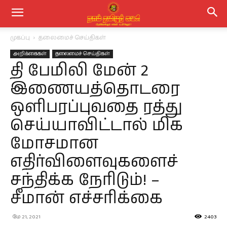
முகப்பு
தலைமைச் செய்திகள்
அறிக்கைகள்
தலைமைச் செய்திகள்
தி பேமிலி மேன் 2
இணையத்தொடரை
ஒளிபரப்புவதை ரத்து
செய்யாவிட்டால் மிக
மோசமான
எதிர்விளைவுகளைச்
சந்திக்க நேரிடும்! –
சீமான் எச்சரிக்கை
மே 21, 2021
2403