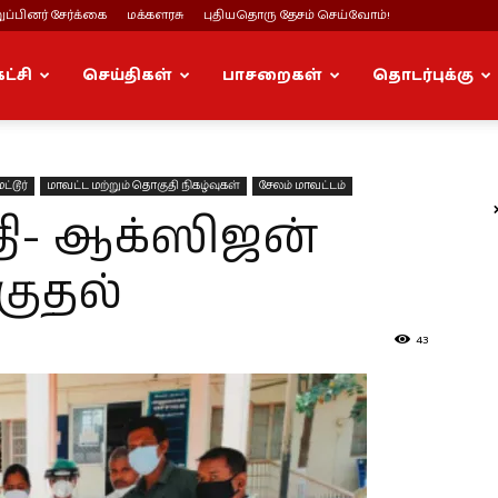
ப்பினர் சேர்க்கை
மக்களரசு
புதியதொரு தேசம் செய்வோம்!
கட்சி
செய்திகள்
பாசறைகள்
தொடர்புக்கு
ட்டூர்
மாவட்ட மற்றும் தொகுதி நிகழ்வுகள்
சேலம் மாவட்டம்
தி- ஆக்ஸிஜன்
ுதல்
43