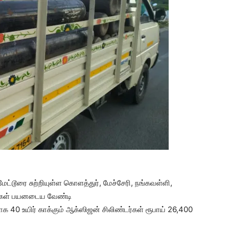
ேட்டூரை சுற்றியுள்ள கொளத்துர், மேச்சேரி, நங்கவள்ளி,
மக்கள் பயனடைய வேண்டி
்பாக 40 உயிர் காக்கும் ஆக்ஸிஜன் சிலிண்டர்கள் ரூபாய் 26,400