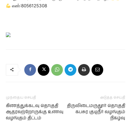
எண்:8056125308
முந்தைய செய்தி
அடுத்த செய்தி
கிணத்துக்கடவு தொகுதி
திருவிடைமருதூர் தொகுதி
ஆதரவற்றோருக்கு உணவு
கபசுர குடிநீர் வழங்கும்
வழங்கும் திட்டம்
நிகழ்வு