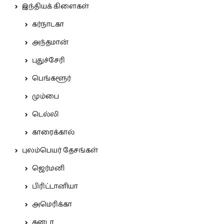
இந்தியக் கிளைகள்
கர்நாடகா
அந்தமான்
புதுச்சேரி
பெங்களூர்
மும்பை
டெல்லி
காரைக்கால்
புலம்பெயர் தேசங்கள்
ஜெர்மனி
பிரிட்டானியா
அமெரிக்கா
கனடா