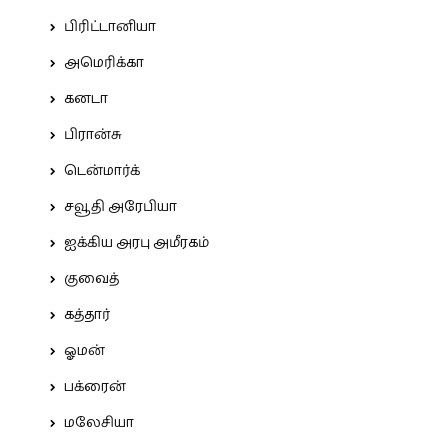
பிரிட்டானியா
அமெரிக்கா
கனடா
பிரான்சு
டென்மார்க்
சவூதி அரேபியா
ஐக்கிய அரபு அமீரகம்
குவைத்
கத்தார்
ஓமன்
பக்ரைன்
மலேசியா